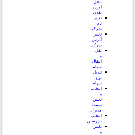
محل
آورده
نقدی
تغییر
نام
شرکت
تغییر
آدرس
شرکت
نقل
و
انتقال
سهام
تبدیل
نوع
سهام
انتخاب
و
تعیین
سمت
مدیران
انتخاب
بازرسین
تغییر
و