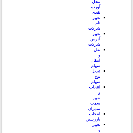
محل
آورده
نقدی
تغییر
نام
شرکت
تغییر
آدرس
شرکت
نقل
و
انتقال
سهام
تبدیل
نوع
سهام
انتخاب
و
تعیین
سمت
مدیران
انتخاب
بازرسین
تغییر
و