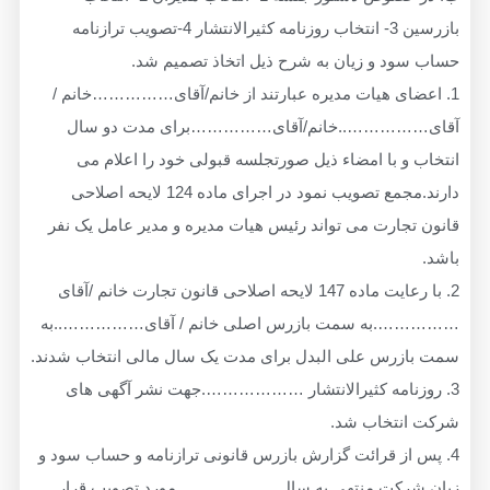
بازرسین 3- انتخاب روزنامه کثیرالانتشار 4-تصویب ترازنامه
د و زیان به شرح ذیل اتخاذ تصمیم شد.
ضای هیات مدیره عبارتند از خانم/آقای……………خانم /
…………..خانم/آقای……………برای مدت دو سال
و با امضاء ذیل صورتجلسه قبولی خود را اعلام می
دارند.مجمع تصویب نمود در اجرای ماده 124 لایحه اصلاحی
جارت می تواند رئیس هیات مدیره و مدیر عامل یک نفر
2. با رعایت ماده 147 لایحه اصلاحی قانون تجارت خانم /آقای
.به سمت بازرس اصلی خانم / آقای……………..به
زرس علی البدل برای مدت یک سال مالی انتخاب شدند.
زنامه کثیرالانتشار ……………….جهت نشر آگهی های
نتخاب شد.
از قرائت گزارش بازرس قانونی ترازنامه و حساب سود و
رکت منتهی به سال ………………مورد تصویب قرار