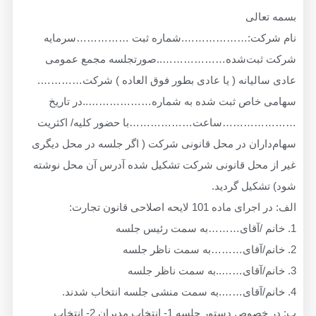
عالی
رکت:……………….شماره ثبت ……………سرمایه
ثبت‌شده………………..صورتجلسه مجمع عمومی
الیانه ( یا عادی بطور فوق العاده ) شرکت………….
خاص ثبت شده به شماره………………..در تاریخ
……ساعت………………با حضور کلیه/ اکثریت
ران در محل قانونی شرکت ( اگر جلسه در محل دیگری
 محل قانونی شرکت تشکیل شده آدرس آن محل نوشته
کیل گردید.
ه 101 لایحه اصلاحی قانون تجارت:
ب: در خصوص دستور جلسه 1- انتخاب مدیران 2- انتخاب