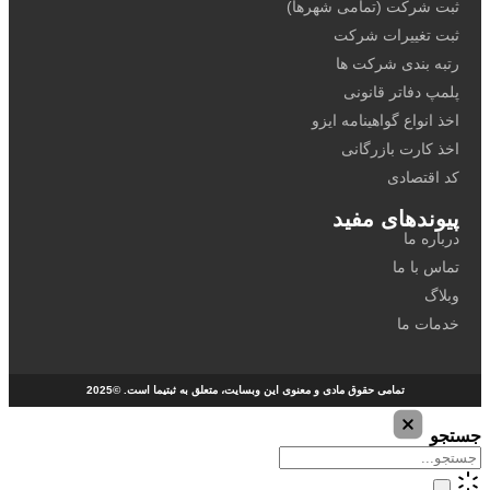
کت (تمامی شهرها)
ییرات شرکت
دی شرکت ها
اتر قانونی
ع گواهینامه ایزو
ت بازرگانی
ادی
های مفید
ا
ما
ا
تمامی حقوق مادی و معنوی این وبسایت، متعلق به ثبتیما است. ©2025