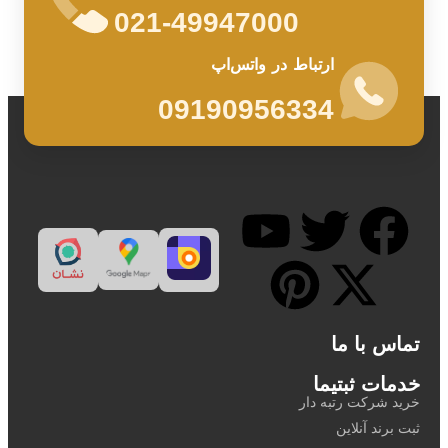
021-49947000
ارتباط در واتس‌اپ
09190956334
با ما
 ثبتیما
کت رتبه دار
 آنلاین