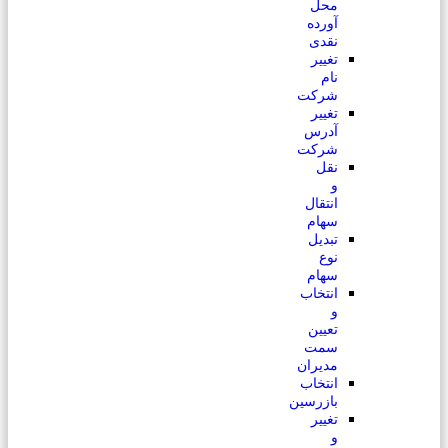
محل
آورده
نقدی
تغییر
نام
شرکت
تغییر
آدرس
شرکت
نقل
و
انتقال
سهام
تبدیل
نوع
سهام
انتخاب
و
تعیین
سمت
مدیران
انتخاب
بازرسین
تغییر
و