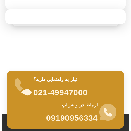
نیاز به راهنمایی دارید؟
021-49947000
ارتباط در واتس‌اپ
09190956334