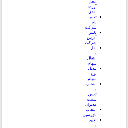
محل
آورده
نقدی
تغییر
نام
شرکت
تغییر
آدرس
شرکت
نقل
و
انتقال
سهام
تبدیل
نوع
سهام
انتخاب
و
تعیین
سمت
مدیران
انتخاب
بازرسین
تغییر
و