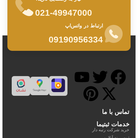
021-49947000
ارتباط در واتس‌اپ
09190956334
تماس با ما
خدمات ثبتیما
خرید شرکت رتبه دار
ثبت برند آنلاین