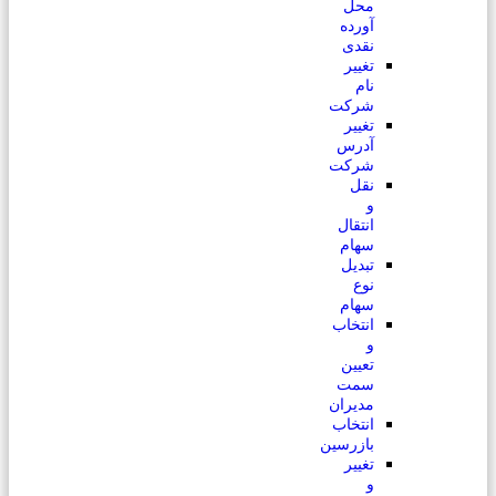
محل
آورده
نقدی
تغییر
نام
شرکت
تغییر
آدرس
شرکت
نقل
و
انتقال
سهام
تبدیل
نوع
سهام
انتخاب
و
تعیین
سمت
مدیران
انتخاب
بازرسین
تغییر
و