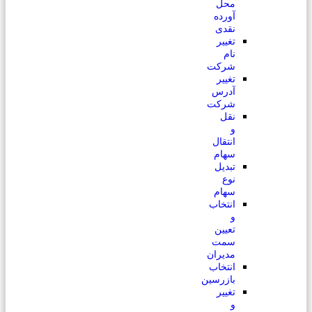
محل
آورده
نقدی
تغییر
نام
شرکت
تغییر
آدرس
شرکت
نقل
و
انتقال
سهام
تبدیل
نوع
سهام
انتخاب
و
تعیین
سمت
مدیران
انتخاب
بازرسین
تغییر
و