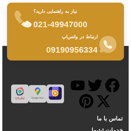
نیاز به راهنمایی دارید؟
021-49947000
ارتباط در واتس‌اپ
09190956334
 ما
بتیما