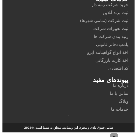
رتبه دار
این
(تمامی شهرها)
ات شرکت
شرکت ها
 قانونی
اهینامه ایزو
ازرگانی
ی مفید
می حقوق مادی و معنوی این وبسایت، متعلق به ثبتیما است. ©2025