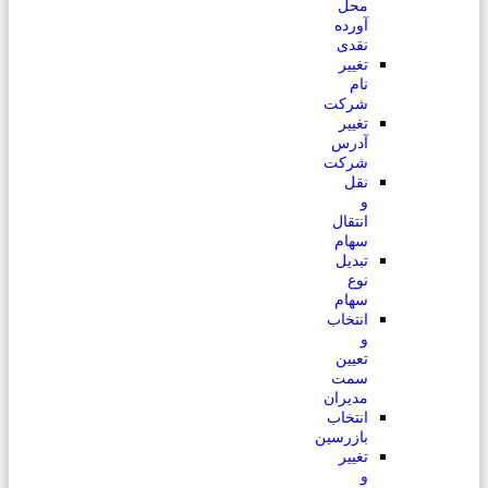
محل
آورده
نقدی
تغییر
نام
شرکت
تغییر
آدرس
شرکت
نقل
و
انتقال
سهام
تبدیل
نوع
سهام
انتخاب
و
تعیین
سمت
مدیران
انتخاب
بازرسین
تغییر
و