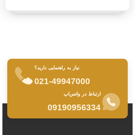
نیاز به راهنمایی دارید؟
021-49947000
ارتباط در واتس‌اپ
09190956334