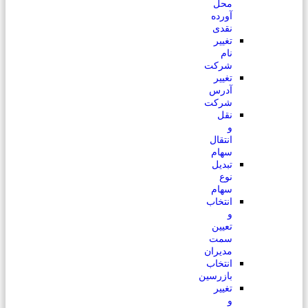
محل
آورده
نقدی
تغییر
نام
شرکت
تغییر
آدرس
شرکت
نقل
و
انتقال
سهام
تبدیل
نوع
سهام
انتخاب
و
تعیین
سمت
مدیران
انتخاب
بازرسین
تغییر
و