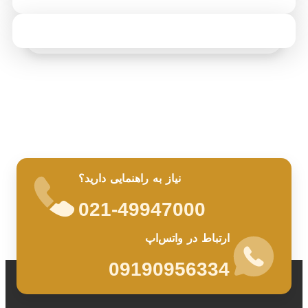
نیاز به راهنمایی دارید؟
021-49947000
ارتباط در واتس‌اپ
09190956334