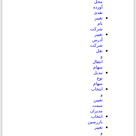
محل
آورده
نقدی
تغییر
نام
شرکت
تغییر
آدرس
شرکت
نقل
و
انتقال
سهام
تبدیل
نوع
سهام
انتخاب
و
تعیین
سمت
مدیران
انتخاب
بازرسین
تغییر
و