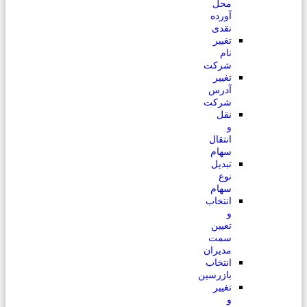
محل
آورده
نقدی
تغییر
نام
شرکت
تغییر
آدرس
شرکت
نقل
و
انتقال
سهام
تبدیل
نوع
سهام
انتخاب
و
تعیین
سمت
مدیران
انتخاب
بازرسین
تغییر
و