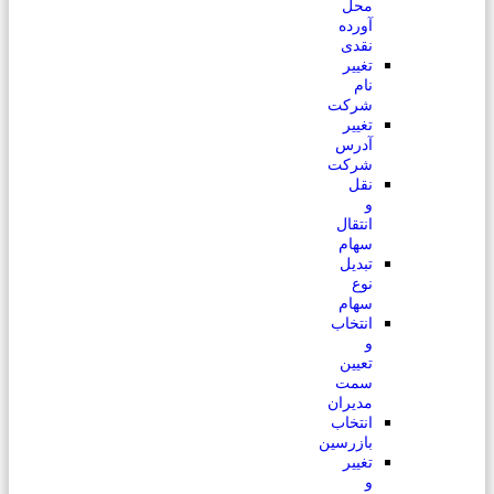
محل
آورده
نقدی
تغییر
نام
شرکت
تغییر
آدرس
شرکت
نقل
و
انتقال
سهام
تبدیل
نوع
سهام
انتخاب
و
تعیین
سمت
مدیران
انتخاب
بازرسین
تغییر
و