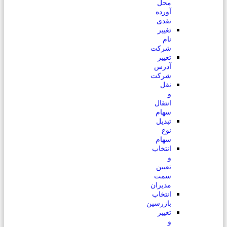
محل
آورده
نقدی
تغییر
نام
شرکت
تغییر
آدرس
شرکت
نقل
و
انتقال
سهام
تبدیل
نوع
سهام
انتخاب
و
تعیین
سمت
مدیران
انتخاب
بازرسین
تغییر
و