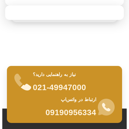
نیاز به راهنمایی دارید؟
021-49947000
ارتباط در واتس‌اپ
09190956334