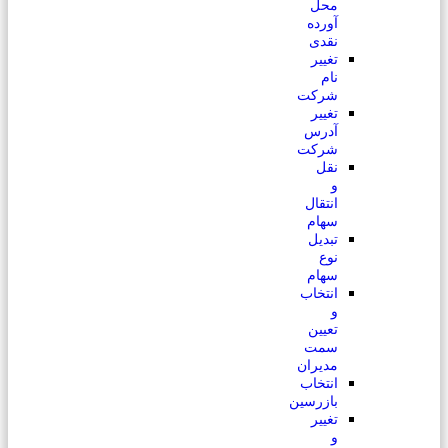
محل
آورده
نقدی
تغییر
نام
شرکت
تغییر
آدرس
شرکت
نقل
و
انتقال
سهام
تبدیل
نوع
سهام
انتخاب
و
تعیین
سمت
مدیران
انتخاب
بازرسین
تغییر
و