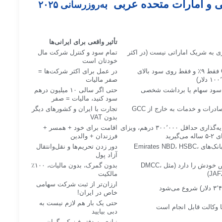
ی و امارات متحده عربی ب
ه‌روزرسانی ۲۰۲۵
تأثیر واقعی برای ایرانی‌ها
 دیگر نیازی به شریک اماراتی نیست (در اکثر
تمام سود و کنترل شرکت مال
خودتان است
مالیات Corporate Tax فقط ۹٪ و فقط روی سود بالای
در عمل برای اکثر شرکت‌ها =
صفر مالیات
، سود سهام یا برداشت شخصی
حتی اگر سالی ۱۰ میلیون درهم
سود کنید، مالیات = صفر
VAT فقط ۵٪ و برای صادرات و خدمات به خارج از GCC
تجارت با ایران و کشورهای دیگر
بدون VAT
با ثبت شرکت + سرمایه‌گذاری حداقل ۳۰۰٬۰۰۰ درهم، ویزای
اقامت برای خود + همسر +
فرزندان + والدین
حساب دلاری/یورو در بانک‌های Emirates NBD، HSBC،
دور زدن تحریم‌ها و نقل‌وانتقال
آزاد پول
هر منطقه مزایای خاص خودش را دارد (مثل DMCC،
بدون گمرک، بدون مالیات، ۱۰۰٪
JAF
مالکیت
ارزان‌تر از ثبت شرکت سهامی
خاص در ایران!
حتی یک بار هم لازم نیست به
با وکالت قابل انجام است
دبی بیایید
نیازی به دفتر فیزیکی گران