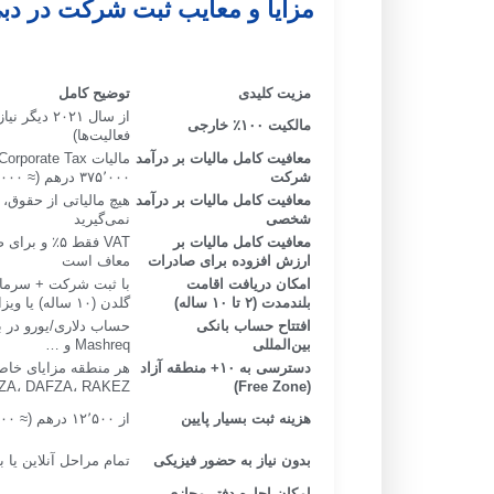
مزایا و معایب ثبت شرکت در دب
مزیت کلیدی
توضیح کامل
از سال ۲۰۲۱
مالکیت
۱۰۰٪
خارجی
فعالیت‌ها)
معافیت کامل مالیات بر درآمد
شرکت
۳۷۵٬۰۰۰ درهم (≈ ۱۰۰٬۰۰۰ دلار)
معافیت کامل مالیات بر درآمد
هیچ مالیاتی از حقوق
شخصی
نمی‌گیرید
معافیت کامل مالیات بر
ارزش افزوده برای صادرات
معاف است
امکان دریافت اقامت
بلندمدت (
۲
تا
۱۰
ساله
)
گلدن (۱۰ ساله) یا ویزای ۲-۵ ساله می‌گیرید
افتتاح حساب بانکی
بین‌المللی
Mashreq و …
دسترسی به
۱۰+
منطقه آزاد
ZA، DAFZA، RAKEZ)
(Free Zone)
هزینه ثبت بسیار پایین
از ۱۲٬۵۰۰ درهم (≈ ۳٬۴۰۰ دلار) شروع می‌شود
بدون نیاز به حضور فیزیکی
تمام مراحل آنلاین یا 
امکان اجاره دفتر مجازی