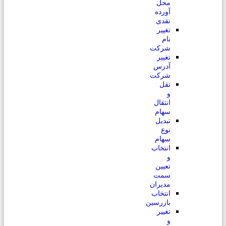
محل
آورده
نقدی
تغییر
نام
شرکت
تغییر
آدرس
شرکت
نقل
و
انتقال
سهام
تبدیل
نوع
سهام
انتخاب
و
تعیین
سمت
مدیران
انتخاب
بازرسین
تغییر
و