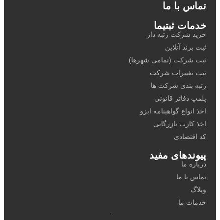
اس با ما
مات ثبتیما
د شرکت رتبه دار
برند آنلاین
 شرکت (تمامی شهرها)
 تغییرات شرکت
ه بندی شرکت ها
پ دفاتر قانونی
انواع گواهینامه ایزو
 کارت بازرگانی
اقتصادی
وندهای مفید
اره ما
س با ما
اگ
ات ما