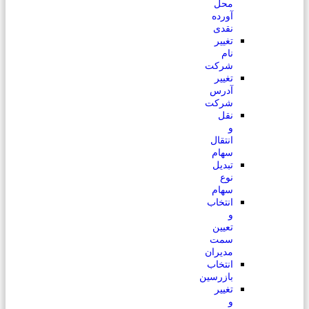
محل
آورده
نقدی
تغییر
نام
شرکت
تغییر
آدرس
شرکت
نقل
و
انتقال
سهام
تبدیل
نوع
سهام
انتخاب
و
تعیین
سمت
مدیران
انتخاب
بازرسین
تغییر
و