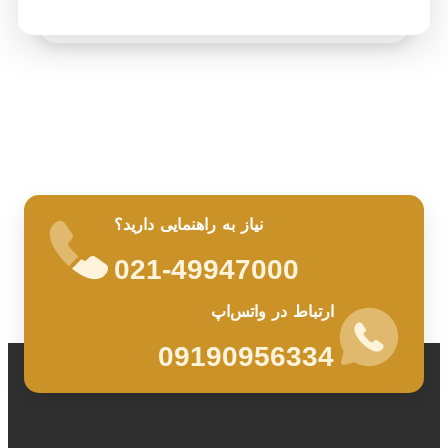
نیاز به راهنمایی دارید؟
021-49947000
ارتباط در واتس‌اپ
09190956334