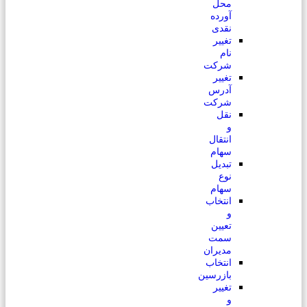
محل
آورده
نقدی
تغییر
نام
شرکت
تغییر
آدرس
شرکت
نقل
و
انتقال
سهام
تبدیل
نوع
سهام
انتخاب
و
تعیین
سمت
مدیران
انتخاب
بازرسین
تغییر
و