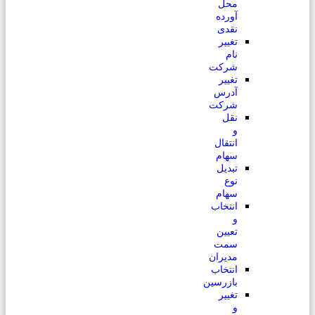
محل
آورده
نقدی
تغییر
نام
شرکت
تغییر
آدرس
شرکت
نقل
و
انتقال
سهام
تبدیل
نوع
سهام
انتخاب
و
تعیین
سمت
مدیران
انتخاب
بازرسین
تغییر
و